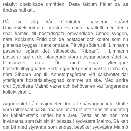
relativt obefolkade områden. Detta faktum håller på att
ändras radikalt.
På sin väg från Centralen passerar spåret
Universitetsholmen i Västra Hamnen, parallellt med den i
snar framtid till bostadsgata omvandlade Citadellsvägen,
nära Kockums Fritid och de bostäder och kontor som nu
planeras byggas i detta område. På väg söderut till Limhamn
passerar spåret det välbesökta ”Ribban”. I Limhamn
passerar spåret det planerade stora utbyggnadsområdet kv.
Glasbruket nära Ön med sina ytterligare
bostadsutbyggnader. Sedan går det genom västra Limhamn,
nära Sibbarp upp till Annetorpsgården vid kalkbrottet där
ytterligare bostadsutbyggnad kommer att ske. Med andra
ord: Sydvästra Malmö växer och behöver en väl fungerande
kollektivtrafik.
Argumentet från majoriteten för att spårvagnar inte skulle
vara intressant på Sillabanan är att det inte finns ett underlag
för kollektivtrafik under hela året. Detta är ett hån mot
invånarna som faktiskt är bosatta i sydvästra Malmö. Så kan
det bli med styrande som endast besöker sydvästra Malmö