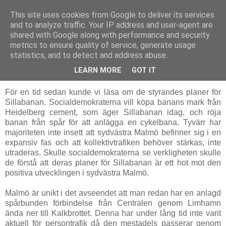
This site uses cookies from Google to deliver its services
Staffan Appelros
and to analyze traffic. Your IP address and user-agent are
shared with Google along with performance and security
metrics to ensure quality of service, generate usage
statistics, and to detect and address abuse.
Jun 27, 2007
Sillabanans överlevnad
LEARN MORE
GOT IT
För en tid sedan kunde vi läsa om de styrandes planer för
Sillabanan. Socialdemokraterna vill köpa banans mark från
Heidelberg cement, som äger Sillabanan idag, och röja
banan från spår för att anlägga en cykelbana. Tyvärr har
majoriteten inte insett att sydvästra Malmö befinner sig i en
expansiv fas och att kollektivtrafiken behöver stärkas, inte
utraderas. Skulle socialdemokraterna se verkligheten skulle
de förstå att deras planer för Sillabanan är ett hot mot den
positiva utvecklingen i sydvästra Malmö.
Malmö är unikt i det avseendet att man redan har en anlagd
spårbunden förbindelse från Centralen genom Limhamn
ända ner till Kalkbrottet. Denna har under lång tid inte varit
aktuell för persontrafik då den mestadels passerar genom