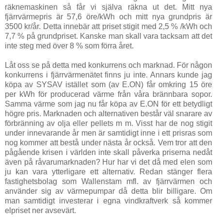
räknemaskinen så får vi själva räkna ut det. Mitt nya
fjärrvärmepris är 57,6 öre/kWh och mitt nya grundpris är
3500 kr/år. Detta innebär att priset stigit med 2,5 % /kWh och
7,7 % på grundpriset. Kanske man skall vara tacksam att det
inte steg med över 8 % som förra året.
Låt oss se på detta med konkurrens och marknad. För någon
konkurrens i fjärrvärmenätet finns ju inte. Annars kunde jag
köpa av SYSAV istället som (av E.ON) får omkring 15 öre
per kWh för producerad värme från våra brännbara sopor.
Samma värme som jag nu får köpa av E.ON för ett betydligt
högre pris. Marknaden och alternativen består väl snarare av
förbränning av olja eller pellets m m. Visst har de nog stigit
under innevarande år men är samtidigt inne i ett prisras som
nog kommer att bestå under nästa år också. Vem tror att den
pågående krisen i världen inte skall påverka priserna nedåt
även på råvarumarknaden? Hur har vi det då med elen som
ju kan vara ytterligare ett alternativ. Redan stänger flera
fastighetsbolag som Wallenstam mfl. av fjärrvärmen och
använder sig av värmepumpar då detta blir billigare. Om
man samtidigt investerar i egna vindkraftverk så kommer
elpriset ner avsevärt.