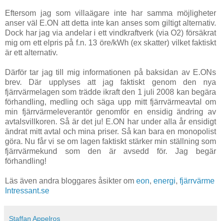
Eftersom jag som villaägare inte har samma möjligheter
anser väl E.ON att detta inte kan anses som giltigt alternativ.
Dock har jag via andelar i ett vindkraftverk (via O2) försäkrat
mig om ett elpris på f.n. 13 öre/kWh (ex skatter) vilket faktiskt
är ett alternativ.
Därför tar jag till mig informationen på baksidan av E.ONs
brev. Där upplyses att jag faktiskt genom den nya
fjärrvärmelagen som trädde ikraft den 1 juli 2008 kan begära
förhandling, medling och säga upp mitt fjärrvärmeavtal om
min fjärrvärmeleverantör genomför en ensidig ändring av
avtalsvillkoren. Så är det ju! E.ON har under alla år ensidigt
ändrat mitt avtal och mina priser. Så kan bara en monopolist
göra. Nu får vi se om lagen faktiskt stärker min ställning som
fjärrvärmekund som den är avsedd för. Jag begär
förhandling!
Läs även andra bloggares åsikter om
eon
,
energi
,
fjärrvärme
Intressant.se
Staffan Appelros