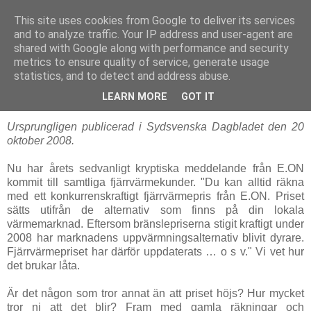
This site uses cookies from Google to deliver its services
Staffan Appelros
and to analyze traffic. Your IP address and user-agent are
shared with Google along with performance and security
metrics to ensure quality of service, generate usage
statistics, and to detect and address abuse.
Oct 21, 2008
Dyrare värme från E.ON igen.
LEARN MORE
GOT IT
Ursprungligen publicerad i
Sydsvenska Dagbladet
den 20
oktober 2008.
Nu har årets sedvanligt kryptiska meddelande från E.ON
kommit till samtliga fjärrvärmekunder. "Du kan alltid räkna
med ett konkurrenskraftigt fjärrvärmepris från E.ON. Priset
sätts utifrån de alternativ som finns på din lokala
värmemarknad. Eftersom bränslepriserna stigit kraftigt under
2008 har marknadens uppvärmningsalternativ blivit dyrare.
Fjärrvärmepriset har därför uppdaterats … o s v." Vi vet hur
det brukar låta.
Är det någon som tror annat än att priset höjs? Hur mycket
tror ni att det blir? Fram med gamla räkningar och