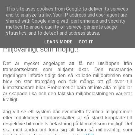
This site uses cookies from Google to deliver its services
Staffan Appelros
and to analyze traffic. Your IP address and user-agent are
shared with Google along with performance and security
metrics to ensure quality of service, generate usage
statistics, and to detect and address abuse.
Oct 1, 2008
Motion: Det ska löna sig att köra så
LEARN MORE
GOT IT
miljövänligt som möjligt!
Det är mycket angeläget att få ner utsläppen från
transportsektorn som alltjämt ökar. Den nuvarande
regeringen införde tidigt den så kallade miljöpremien som
blev en stor framgång och fick många att gå över till
klimatsmartare bilar. Problemet är bara att inte alla miljöbilar
är skapade lika och den faktiska miljöbelastningen varierar
kraftigt.
Jag vill se ett system där eventuella framtida miljöpremier
eller reduktioner i fordonsskatten är så starkt kopplade till
respektive bilmodells belastning på klimatet som möjligt. Det
ska med andra ord löna sig att köra så miljövänligt som