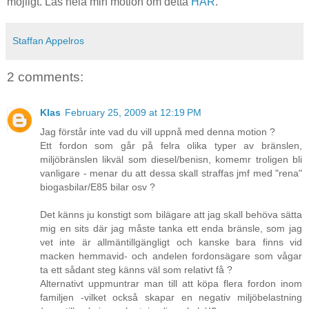
möjligt. Läs hela min motion om detta
HÄR
.
Staffan Appelros
2 comments:
Klas
February 25, 2009 at 12:19 PM
Jag förstår inte vad du vill uppnå med denna motion ?
Ett fordon som går på felra olika typer av bränslen,
miljöbränslen likväl som diesel/benisn, komemr troligen bli
vanligare - menar du att dessa skall straffas jmf med "rena"
biogasbilar/E85 bilar osv ?
Det känns ju konstigt som bilägare att jag skall behöva sätta
mig en sits där jag måste tanka ett enda bränsle, som jag
vet inte är allmäntillgängligt och kanske bara finns vid
macken hemmavid- och andelen fordonsägare som vågar
ta ett sådant steg känns väl som relativt få ?
Alternativt uppmuntrar man till att köpa flera fordon inom
familjen -vilket också skapar en negativ miljöbelastning