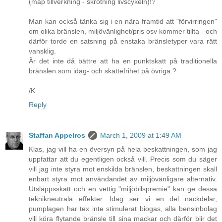
(map tillverkning - skrotning livscykeln)!?
Man kan också tänka sig i en nära framtid att "förvirringen"
om olika bränslen, miljövänlighet/pris osv kommer tillta - och
därför torde en satsning på enstaka bränsletyper vara rätt
vansklig.
Är det inte då bättre att ha en punktskatt på traditionella
bränslen som idag- och skattefrihet på övriga ?
/K
Reply
Staffan Appelros
March 1, 2009 at 1:49 AM
Klas, jag vill ha en översyn på hela beskattningen, som jag
uppfattar att du egentligen också vill. Precis som du säger
vill jag inte styra mot enskilda bränslen, beskattningen skall
enbart styra mot användandet av miljövänligare alternativ.
Utsläppsskatt och en vettig "miljöbilspremie" kan ge dessa
teknikneutrala effekter. Idag ser vi en del nackdelar,
pumplagen har tex inte stimulerat biogas, alla bensinbolag
vill köra flytande bränsle till sina mackar och därför blir det